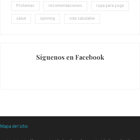
Proteinas
recomendaciones
ropa para yoga
salud
spinning
vida saludable
Síguenos en Facebook
Mapa del sitio