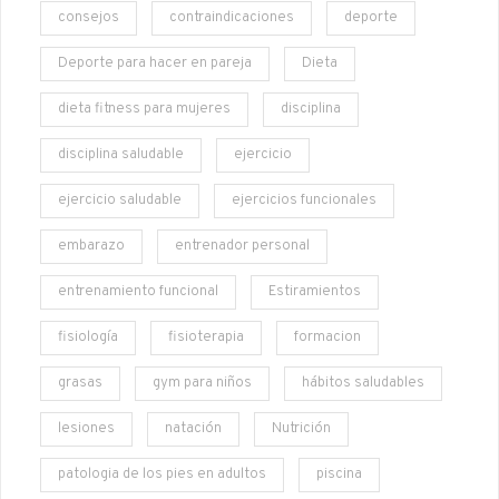
consejos
contraindicaciones
deporte
Deporte para hacer en pareja
Dieta
dieta fitness para mujeres
disciplina
disciplina saludable
ejercicio
ejercicio saludable
ejercicios funcionales
embarazo
entrenador personal
entrenamiento funcional
Estiramientos
fisiología
fisioterapia
formacion
grasas
gym para niños
hábitos saludables
lesiones
natación
Nutrición
patologia de los pies en adultos
piscina