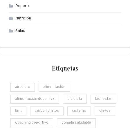
Deporte
Nutrición
Salud
Etiquetas
aire libre
alimentación
alimentación deportiva
bicicleta
bienestar
bmt
carbohidratos
ciclismo
claves
Coaching deportivo
comida saludable