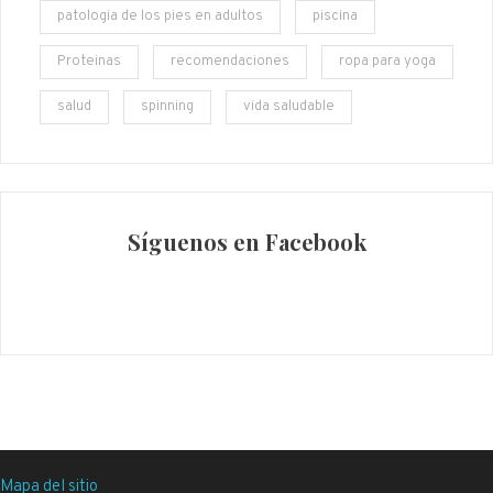
patologia de los pies en adultos
piscina
Proteinas
recomendaciones
ropa para yoga
salud
spinning
vida saludable
Síguenos en Facebook
Mapa del sitio