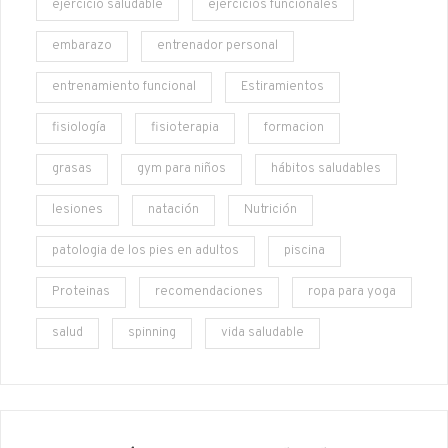
ejercicio saludable
ejercicios funcionales
embarazo
entrenador personal
entrenamiento funcional
Estiramientos
fisiología
fisioterapia
formacion
grasas
gym para niños
hábitos saludables
lesiones
natación
Nutrición
patologia de los pies en adultos
piscina
Proteinas
recomendaciones
ropa para yoga
salud
spinning
vida saludable