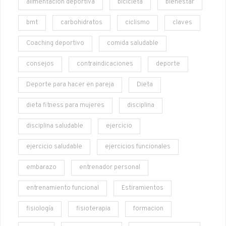
alimentación deportiva
bicicleta
bienestar
bmt
carbohidratos
ciclismo
claves
Coaching deportivo
comida saludable
consejos
contraindicaciones
deporte
Deporte para hacer en pareja
Dieta
dieta fitness para mujeres
disciplina
disciplina saludable
ejercicio
ejercicio saludable
ejercicios funcionales
embarazo
entrenador personal
entrenamiento funcional
Estiramientos
fisiología
fisioterapia
formacion