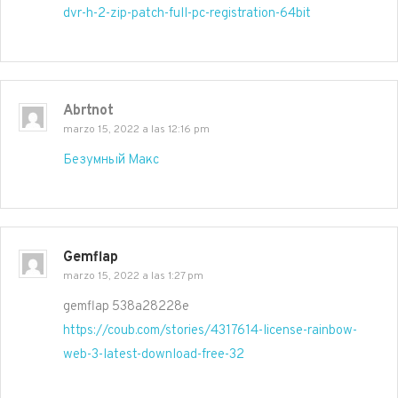
dvr-h-2-zip-patch-full-pc-registration-64bit
Abrtnot
marzo 15, 2022 a las 12:16 pm
Безумный Макс
Gemflap
marzo 15, 2022 a las 1:27 pm
gemflap 538a28228e
https://coub.com/stories/4317614-license-rainbow-
web-3-latest-download-free-32