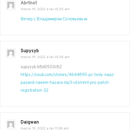
Abrtnot
marzo 19, 2022 a las 10:25 am
Вечер с Владимиром Соловьевым
Supysyb
marzo 19, 2022 a las 10:28 am
supysyb b8d0503c82
https://coub.com/stories/4644895-pc-tedy-naaz-
pasand-naeem-hazara-mp3-utorrent-pro-patch-
registration-32
Daigwan
marzo 19, 2022 a las 11:58 am