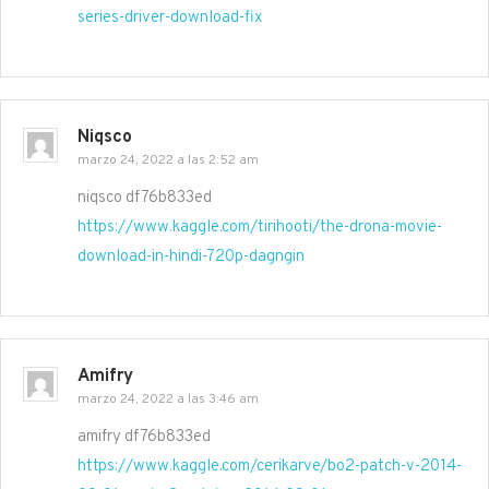
series-driver-download-fix
Niqsco
marzo 24, 2022 a las 2:52 am
niqsco df76b833ed
https://www.kaggle.com/tirihooti/the-drona-movie-
download-in-hindi-720p-dagngin
Amifry
marzo 24, 2022 a las 3:46 am
amifry df76b833ed
https://www.kaggle.com/cerikarve/bo2-patch-v-2014-