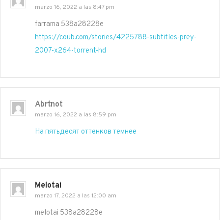
marzo 16, 2022 a las 8:47 pm
farrama 538a28228e
https://coub.com/stories/4225788-subtitles-prey-
2007-x264-torrent-hd
Abrtnot
marzo 16, 2022 a las 8:59 pm
На пятьдесят оттенков темнее
Melotai
marzo 17, 2022 a las 12:00 am
melotai 538a28228e