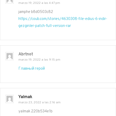
marzo 19, 2022 a las 4:47 pm
jamphe b8d0503c82
https://coub.com/stories/4630308-file-edius-6-indir-
gezginler-patch-full-version-rar
Abrtnot
marzo 19, 2022 a las 9:15 pm
Главный герой
Yalmak
marzo 23, 2022 a las 2:16 am
yalmak 220b534e1b