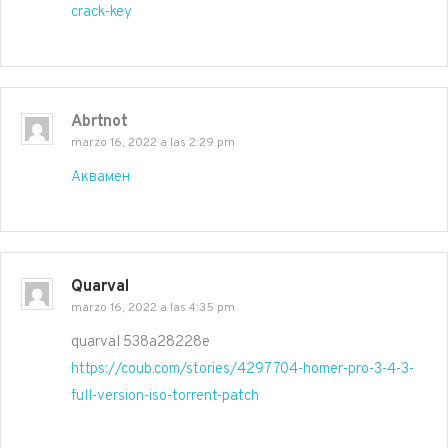
crack-key
Abrtnot
marzo 16, 2022 a las 2:29 pm
Аквамен
Quarval
marzo 16, 2022 a las 4:35 pm
quarval 538a28228e
https://coub.com/stories/4297704-homer-pro-3-4-3-
full-version-iso-torrent-patch