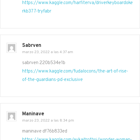
https://www.kaggle.com/harfiterva/driverkeyboardoke
rkb377-tryfabr
Sabrven
marzo 23, 2022 a las 4:37 am
sabrven 220b534e1b
https://www.kaggle.com/fudalocons/the-art-of-rise-
of-the-guardians-pd-exclusive
Maninave
marzo 23, 2022 a las 8:34 pm
maninave df76b833ed
https://www.kaggle.com/avkaitrothsi/wonder-woman-