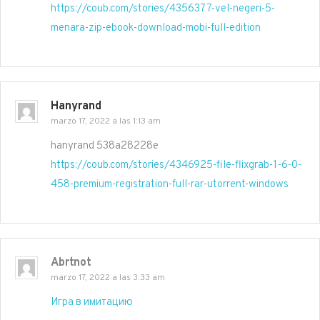
https://coub.com/stories/4356377-vel-negeri-5-
menara-zip-ebook-download-mobi-full-edition
Hanyrand
marzo 17, 2022 a las 1:13 am
hanyrand 538a28228e
https://coub.com/stories/4346925-file-flixgrab-1-6-0-
458-premium-registration-full-rar-utorrent-windows
Abrtnot
marzo 17, 2022 a las 3:33 am
Игра в имитацию