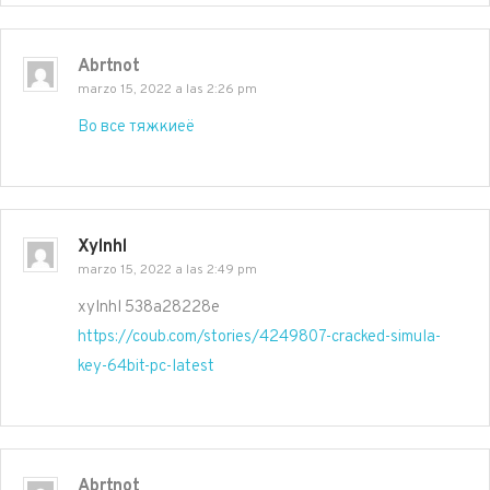
Abrtnot
marzo 15, 2022 a las 2:26 pm
Во все тяжкиеё
Xylnhl
marzo 15, 2022 a las 2:49 pm
xylnhl 538a28228e
https://coub.com/stories/4249807-cracked-simula-
key-64bit-pc-latest
Abrtnot